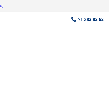
taj
.
71 382 82 62
m, jezioro termalne
Hevíz
– 30 km, jezioro
Balaton
- 35 km,
Budapeszt
- 200
owania samochodów elektrycznych, wypożyczalnia rowerów*; hotel