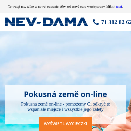
To wciąż my, tylko w nowej odsłonie. Aby zobaczyć starą wersję strony, kliknij
tutaj
.
71 382 82 6
Pokusná země on-line
Pokusná země on-line
-
pomożemy Ci odkryć to
wspaniałe miejsce i wszystkie jego zalety
WYŚWIETL WYCIECZKI