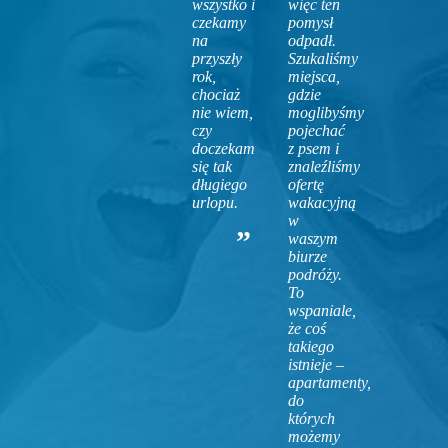
wszystko i
więc ten
czekamy
pomysł
na
odpadł.
przyszły
Szukaliśmy
rok,
miejsca,
chociaż
gdzie
nie wiem,
moglibyśmy
czy
pojechać
doczekam
z psem i
się tak
znaleźliśmy
długiego
ofertę
urlopu.
wakacyjną
w
waszym
biurze
podróży.
To
wspaniale,
że coś
takiego
istnieje –
apartamenty,
do
których
możemy