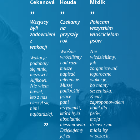
Čekanová
Houda
Mixlík
Wszyscy
Czekamy
Polecam
byli
na
wszystkim
zadowoleni
przyszły
właścicielom
z
rok
psów
wakacji
Właśnie
Nie
wróciliśmy
wiedzieliśmy,
Wakacje
i od razu
jak
podobały
muszę
zorganizować
się mnie,
napisać
tegoroczne
mężowi i
referencje.
wakacje,
Alfikowi.
Muszę
bo mamy
Nie wiem
podkreślić
szczeniaka.
nawet,
pracę
Kiedy
kto z nas
pani
zaproponowałem
cieszył się
rezydentki,
hotel dla
nimi
która była
psów,
najbardziej.
absolutnie
moja
niesamowita.
dziewczyna
Dziękujemy
miała łzy
jej za
w oczach,