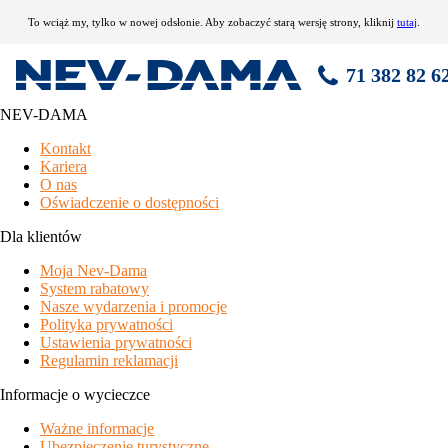
To wciąż my, tylko w nowej odsłonie. Aby zobaczyć starą wersję strony, kliknij
tutaj
.
71 382 82 6
NEV-DAMA
Kontakt
Kariera
O nas
Oświadczenie o dostępności
Dla klientów
Moja Nev-Dama
System rabatowy
Nasze wydarzenia i promocje
Polityka prywatności
Ustawienia prywatności
Regulamin reklamacji
Informacje o wycieczce
Ważne informacje
Ubezpieczenie turystyczne