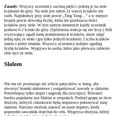
Zasady
: Wszyscy uczestnicy zacisną pięści i położą je na stole
kciukami do góry. Na stole jest zatem 2x więcej kciuków niż
osób. Najmłodszy przy stole powie „Ting Tong…” a w miejsce
kropek powie dowolną liczbę, która nie przekracza ilości
kciuków przy stole. W tym samym momencie każdy uczestnik
podnosi 0-2 kciuki do góry. (Spóźniona reakcja się nie liczy.) Jeśli
wyzywający zgadł sumę podniesionych kciuków, może zdjąć
jedną rękę ze stołu i gra tylko jednym kciukiem. Liczba kciuków
zatem o jeden zmalała. Wszyscy uczestnicy kolejno zgadują
liczbę kciuków. Wygrywa ta osoba, która jako pierwsza zabierze
obie ręce ze stołu.
Slalom
Nie ma nic prostszego niż wbicie patyczków w śnieg, aby
stworzyć bramki slalomowe i zorganizować zawody w slalomie.
Potrzebujesz tylko stoper i nagrodę dla zwycięzcy. Również
bardzo popularny jest Slalom w zespołach. Podziel grupę na dwie
drużyny, których członkowie będą stopniowo pokonywać trasę
slalomu. Narciarz możesię ustawić na trasie dopiero, kiedy
poprzedni zawodnik dojechał do celu. Wygrywa drużyna, której