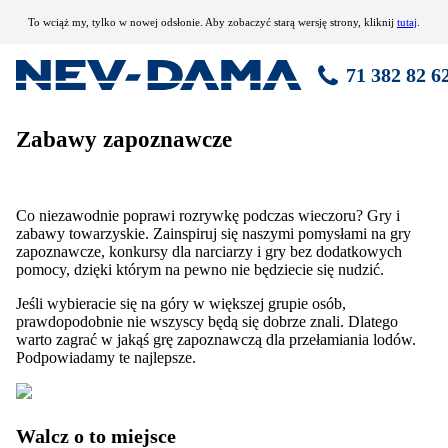
To wciąż my, tylko w nowej odsłonie. Aby zobaczyć starą wersję strony, kliknij
tutaj
.
71 382 82 6
Zabawy zapoznawcze
Co niezawodnie poprawi rozrywkę podczas wieczoru? Gry i
zabawy towarzyskie. Zainspiruj się naszymi pomysłami na gry
zapoznawcze, konkursy dla narciarzy i gry bez dodatkowych
pomocy, dzięki którym na pewno nie będziecie się nudzić.
Jeśli wybieracie się na góry w większej grupie osób,
prawdopodobnie nie wszyscy będą się dobrze znali. Dlatego
warto zagrać w jakąś grę zapoznawczą dla przełamiania lodów.
Podpowiadamy te najlepsze.
Walcz o to miejsce