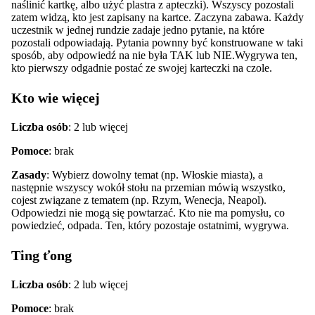
naślinić kartkę, albo użyć plastra z apteczki). Wszyscy pozostali
zatem widzą, kto jest zapisany na kartce. Zaczyna zabawa. Każdy
uczestnik w jednej rundzie zadaje jedno pytanie, na które
pozostali odpowiadają. Pytania pownny być konstruowane w taki
sposób, aby odpowiedź na nie była TAK lub NIE.Wygrywa ten,
kto pierwszy odgadnie postać ze swojej karteczki na czole.
Kto wie więcej
Liczba osób
: 2 lub więcej
Pomoce
: brak
Zasady
: Wybierz dowolny temat (np. Włoskie miasta), a
następnie wszyscy wokół stołu na przemian mówią wszystko,
cojest związane z tematem (np. Rzym, Wenecja, Neapol).
Odpowiedzi nie mogą się powtarzać. Kto nie ma pomysłu, co
powiedzieć, odpada. Ten, który pozostaje ostatnimi, wygrywa.
Ting ťong
Liczba osób
: 2 lub więcej
Pomoce
: brak