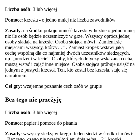
Liczba osób
: 3 lub więcej
Pomoce
: krzesła - o jedno mniej niż liczba zawodników
Zasady
: na środku pokoju umieść krzesła w liczbie o jedno mniej
niż ile osób będzie uczestniczyć w grze. Wszyscy oprócz jednej
osoby siadają na krześle. Osoba stojąca mówi „Zamieni˛się
miejscami wszyscy, którzy…” . Zamiast kropek wstawi jaką
cechę wspólną dla co najmniej dwóch uczestników siedzących,
np. „urodzeni w lecie”. Osoby, których dotyczy wskazana cecha,
muszą wstać i zająć inne miejsce. Osoba stojąca próbuje usiąść na
jednym z pustych krzeseł. Ten, kto został bez krzesła, staje się
narratorem.
Cel gry
: wzajemne poznanie cech osób w grupie
Bez tego nie przeżyję
Liczba osób
: 3 lub więcej
Pomoce
: papier i pomoce do pisania
Zasady
: wszyscy siedzą w kręgu. Jeden siedzi w środku i mówi:
„Bez tego, czego nie przeżyłbyś ani dnia w/na…?”. kropki