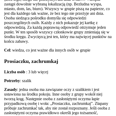
zastąpi dowolnie wybraną lokalizacją (np. Bezludna wyspa,
miasto, dom, las, biuro). Wszyscy w grupie piszą na papierze, co
jest dla każdego tak ważne, że bez tego nie przeżyje ani dnia.
Osoba siedząca pośrodku domyśla się odpowiedzi
poszczególnych osób. Każdy z nich pokazuje jej kartkę z
odpowiedzią. Za każdą poprawną odpowiedź otrzymuje jeden
punkt. W ten sposób wszyscy członkowie grupy zmieniają się w
środku kręgu. Zwycięzcą jest ten, który ma najwięcej punktów na
końcu zabawy.
Cel
: wiedza, co jest ważne dla innych osób w grupie
Prosiaczku, zachrumkaj
Liczba osób
: 3 lub więcej
Potrzeby
: szalik
Zasady
: jedna osoba ma zawiązane oczy z szalikiem i jest
ustawiona na środku pokoju. Inne osoby z grupy wokół niej
tworzą krąg. Następnie osoba z zasłoniętymi oczyma łapie
przypadkową osobę i woła: „Prosiaczku, zachrumkaj”. Złapany
próbuje zachrumkać tak, aby nie został rozpoznany. Jeśli osoba z
zasłoniętymi oczyma prawidłowo określi jego tożsamość,