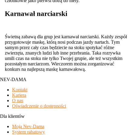
członkowie jako pierwsi dotrą do mety.
Karnawał narciarski
Świetną zabawą dla grup jest karnawał narciarski. Każdy zespół
przygotowuje maskę, którą nosi podczas jazdy nartach. Tym
samym przez cały czas będziecie na stoku spotykać różne
zwierzęta, znanych ludzi lub inne przebrania. Taka rozrywka
umili czas na stoku nie tylko Twojej grupie, ale też wszystkim
pozostałym narciarzom. Wieczorem można zorganizować
konkurs na najlepszą maskę karnawałową.
NEV-DAMA
Kontakt
Kariera
O nas
Oświadczenie o dostępności
Dla klientów
Moja Nev-Dama
System rabatowy