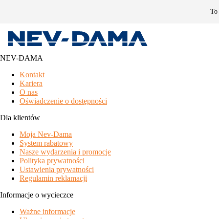
To 
NEV-DAMA
Rehfugium Lachtal by ALPS RESORTS
Kontakt
Kariera
Dystans
O nas
Oświadczenie o dostępności
410 km
Dla klientów
Praga
Moja Nev-Dama
365 km
System rabatowy
Katowice
Nasze wydarzenia i promocje
Polityka prywatności
305 km
Ustawienia prywatności
Bratysława
Regulamin reklamacji
Galeria zdjęć
Informacje o wycieczce
Ważne informacje