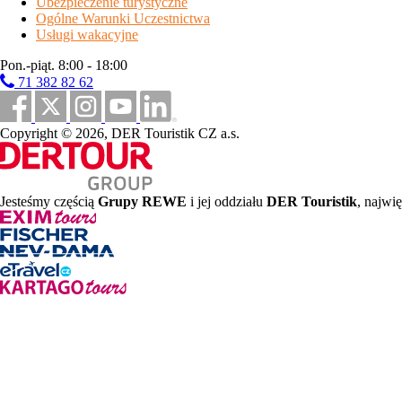
Ubezpieczenie turystyczne
Ogólne Warunki Uczestnictwa
Usługi wakacyjne
Pon.-piąt. 8:00 - 18:00
71 382 82 62
Copyright © 2026, DER Touristik CZ a.s.
Jesteśmy częścią
Grupy REWE
i jej oddziału
DER Touristik
, najwi