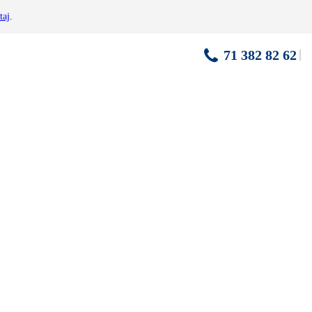
taj
.
71 382 82 62