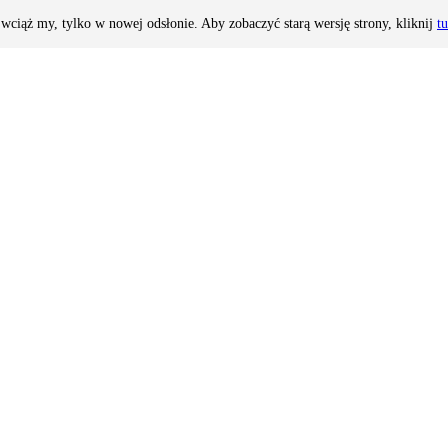
wciąż my, tylko w nowej odsłonie. Aby zobaczyć starą wersję strony, kliknij
tu
mi termalnymi
ostaci
jazdy na nartach 5 dnie z 6
odległości od centrum
 basenów termalnych
 się wszystkie z wymienionych poniżej usług i 8 apartamentowców w