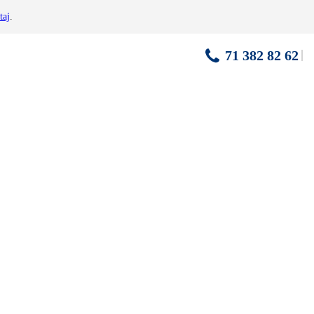
taj
.
71 382 82 62
 zabudowie szeregowej oddalonych od głównego budynku do 200 m