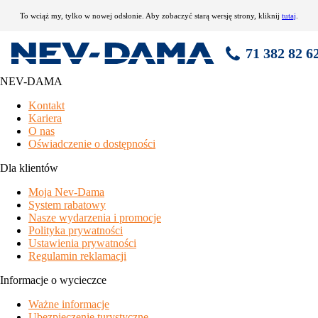
To wciąż my, tylko w nowej odsłonie. Aby zobaczyć starą wersję strony, kliknij
tutaj
.
71 382 82 6
NEV-DAMA
Hotel Villaggio Girasole
Kontakt
Kariera
fantastyczna lokalizacja na stoku
O nas
niedawno odnowione pokoje Superior
Oświadczenie o dostępności
bardzo korzystna
oferta cenowa
głównie pokoju Standard
odpowiednie dla grup
Dla klientów
cena podstawowa nie obejmuje centrum relaksacyjnego
Moja Nev-Dama
starszy hotel w zakresie urządzeń i sprzętu, mimo to funkcyjne
System rabatowy
wyposażenie pokoi Standard
Nasze wydarzenia i promocje
położenie
Polityka prywatności
Ustawienia prywatności
Bormio - lokalizacja Bormio 2000, centrum - 9 km, ośrodek
Regulamin reklamacji
narciarski Bormio - 20 m
Informacje o wycieczce
wyposażenie i usługi
Ważne informacje
recepcja / bar / salon z TV sat., restauracja, diskopub, tawerna,
Ubezpieczenie turystyczne