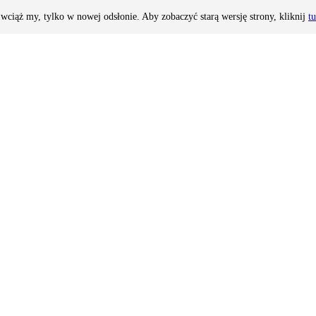
wciąż my, tylko w nowej odsłonie. Aby zobaczyć starą wersję strony, kliknij
tu
acuzzi i kilkoma saunami
kim
licy hotelu
al - 600 m
stauracja zarezerwowana dla gości hotelowych, bar, salonik, taras słon
skiego, 2 windy, zarezerwowane miejsce parkingowe, garaż, hotelowy ski