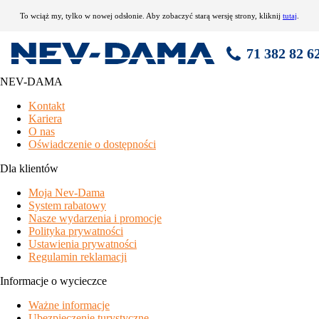
To wciąż my, tylko w nowej odsłonie. Aby zobaczyć starą wersję strony, kliknij
tutaj
.
71 382 82 6
NEV-DAMA
Hotel Das Mondschein
Kontakt
Kariera
nowoczesny hotel społozony między ośrodkami Obereggen i
O nas
Carezza
Oświadczenie o dostępności
hotelowy basen czynny cały dzień
oferta skróconych pobytów
Dla klientów
pomocny personel
Moja Nev-Dama
daleko od centrum i sklepów
System rabatowy
położenie
Nasze wydarzenia i promocje
Polityka prywatności
Eggen, centrum - 2 km, ośrodek narciarski Ski Center Latemar -
Ustawienia prywatności
6 km, ośrodek narciarski Carezza - 6,5 km, skibus - 10 m
Regulamin reklamacji
wyposażenie i usługi
Informacje o wycieczce
recepcja / wielkie lobby / TV, jadalnia, restauracja, salon, taras
Ważne informacje
słoneczny, przechowywalnia nart i butów, winda, wydzielony
Ubezpieczenie turystyczne