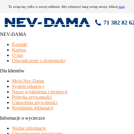
To wciąż my, tylko w nowej odsłonie. Aby zobaczyć starą wersję strony, kliknij
tutaj
.
71 382 82 6
NEV-DAMA
Rezydencja Rosa
Kontakt
Kariera
najkorzystniejsze warunki finansowe
w całej okolicy
O nas
pościel w cenie
zakwaterowania
Oświadczenie o dostępności
oferta skróconych pobytów
przez cały sezon zimowy
oferta zaplecza relaksacyjnego w większości zawarta w cenie
Dla klientów
pobytu
Moja Nev-Dama
lokalizacja na skraju doliny Val di Fiemme, trochę dalej do
System rabatowy
terenów narciarskich
Nasze wydarzenia i promocje
zaledwie 8 apartamentów
Polityka prywatności
brak skibusa, dojazd tylko samochodem
Ustawienia prywatności
specyfikacja
Regulamin reklamacji
w skład rezydencji wchodzi też część hotelowa z pokojami
Informacje o wycieczce
położenie
Ważne informacje
Ubezpieczenie turystyczne