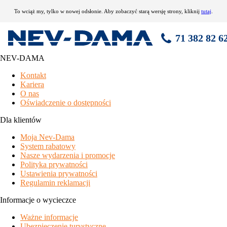
To wciąż my, tylko w nowej odsłonie. Aby zobaczyć starą wersję strony, kliknij
tutaj
.
71 382 82 6
NEV-DAMA
Rezydencja Orizzonte
Kontakt
Kariera
idealna lokalizacja
w bezpośredniej bliskości oferty
O nas
narciarskiej
Oświadczenie o dostępności
praktycznie urządzone, komfortowe apartamenty raczej
mniejszych rozmiarów
Dla klientów
przyjemne
centrum rekreacyjne z mniejszym basenem
Moja Nev-Dama
częściowo odnowione, ale starsze, skromne apartamenty, dobre
System rabatowy
dla niewymagających
Nasze wydarzenia i promocje
tylko 8 apartamentów, więc ograniczone możliwości grup
Polityka prywatności
położenie
Ustawienia prywatności
Regulamin reklamacji
Monte Bondone - lokalizacja Vaneze, centrum Vason - 5 km,
ośrodek narciarski Monte Bondone - 150 m, skibus - 20 m,
Informacje o wycieczce
Hotel Zodiaco - 30 m
Ważne informacje
wyposażenie i usługi
Ubezpieczenie turystyczne