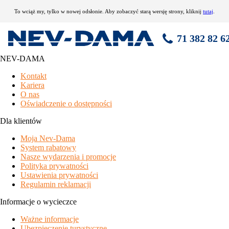
To wciąż my, tylko w nowej odsłonie. Aby zobaczyć starą wersję strony, kliknij
tutaj
.
71 382 82 6
NEV-DAMA
AlpenParks Resort Rehrenberg
Kontakt
Kariera
świetne wyposażenie z dużą ilością łóżek
O nas
przestrone pokoje
z pięknymi widokami
Oświadczenie o dostępności
położenie między ośrodkami Saalbach Hinterglemm a Kaprun -
Zell am See
Dla klientów
wellness i mały
basen zewnętrzny
Moja Nev-Dama
inne typologie i chalet na zapytanie, łącznie z kalkulacją
System rabatowy
wyższa cena odpowiadająca jakości obiektu
Nasze wydarzenia i promocje
specyfikacja
Polityka prywatności
Ustawienia prywatności
ośrodek wypoczynkowy składający się z budynku z recepcją
Regulamin reklamacji
centralną z minimarketem oraz wieloma budynkami
mieszkalnymi o poziomach zakwaterowania 3* (Alpine, Classic
Informacje o wycieczce
i Dreams) oraz 4* (Superior i Luxury)
Ważne informacje
Ubezpieczenie turystyczne
* usługi za dopłatą