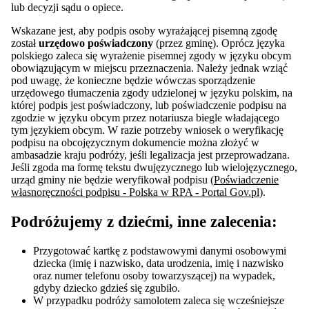
lub decyzji sądu o opiece.
Wskazane jest, aby podpis osoby wyrażającej pisemną zgodę
został
urzędowo poświadczony
(przez gminę). Oprócz języka
polskiego zaleca się wyrażenie pisemnej zgody w języku obcym
obowiązującym w miejscu przeznaczenia. Należy jednak wziąć
pod uwagę, że konieczne będzie wówczas sporządzenie
urzędowego tłumaczenia zgody udzielonej w języku polskim, na
której podpis jest poświadczony, lub poświadczenie podpisu na
zgodzie w języku obcym przez notariusza biegle władającego
tym językiem obcym. W razie potrzeby wniosek o weryfikację
podpisu na obcojęzycznym dokumencie można złożyć w
ambasadzie kraju podróży, jeśli legalizacja jest przeprowadzana.
Jeśli zgoda ma formę tekstu dwujęzycznego lub wielojęzycznego,
urząd gminy nie będzie weryfikował podpisu (
Poświadczenie
własnoręczności podpisu - Polska w RPA - Portal Gov.pl
).
Podróżujemy z dziećmi, inne zalecenia:
Przygotować kartkę z podstawowymi danymi osobowymi
dziecka (imię i nazwisko, data urodzenia, imię i nazwisko
oraz numer telefonu osoby towarzyszącej) na wypadek,
gdyby dziecko gdzieś się zgubiło.
W przypadku podróży samolotem zaleca się wcześniejsze