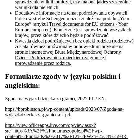
sprawdzenie w linii lotniczej, czy ma ona jakieś szczególne
warunki dla nieletnich.
Dodatkowe informacje na temat podróżowania obywateli
Polski w strefie Schengen można znaleźć na portalu „Your
Europe” (artykuł
Travel documents for EU citizens - Your
Europe europa.eu
). Konieczne jest sprawdzenie wszystkich
krajów, przez które dziecko będzie podróżować.
Kwestia dzieci podróżujących bez opieki rodzica (rodziców)
została również omówiona w odpowiednim artykule na
stronie internetowej
Biura Międzynarodowej Ochrony
Dzieci: Podróżowanie z dzieckiem za granicę i
uprowadzenie przez rodzica
.
Formularze zgody w języku polskim i
angielskim:
Zgoda na wyjazd dziecka za granicę 2025 PL / EN:
https://bprobinson.pl/wp-content/uploads/2023/07/Zgoda-na-
wyjazd-dziecka-za-granice-ok.pdf
https://view.officeapps.live.com/op/view.aspx?
src=https%3A%2F%2Fnotariuszopole.pl%2Fwp-
content%2Fuploads%2F2017%2F12%2FWZ%25C3%2593R-