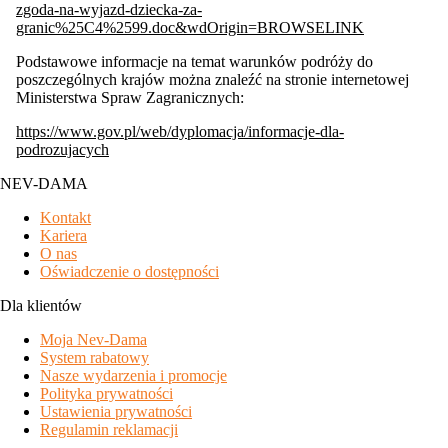
zgoda-na-wyjazd-dziecka-za-
granic%25C4%2599.doc&wdOrigin=BROWSELINK
Podstawowe informacje na temat warunków podróży do
poszczególnych krajów można znaleźć na stronie internetowej
Ministerstwa Spraw Zagranicznych:
https://www.gov.pl/web/dyplomacja/informacje-dla-
podrozujacych
NEV-DAMA
Kontakt
Kariera
O nas
Oświadczenie o dostępności
Dla klientów
Moja Nev-Dama
System rabatowy
Nasze wydarzenia i promocje
Polityka prywatności
Ustawienia prywatności
Regulamin reklamacji