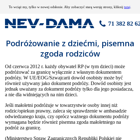
To wciąż my, tylko w nowej odsłonie. Aby zobaczyć starą wersję strony, kliknij
tutaj
.
71 382 82 6
Podróżowanie z dziećmi, pisemna
zgoda rodziców
Od czerwca 2012 r. każdy obywatel RP (w tym dzieci) może
podróżować za granicę wyłącznie z własnym dokumentem
podróży. W UE/EOG/Szwajcarii dowód osobisty może być
również używany jako dokument podróży. Dowód osobisty jest
jednak uważany za dokument podróży tylko dla jego posiadacza,
a nie dla widniejących na nim dzieci.
Jeśli małoletni podróżuje w towarzystwie osoby innej niż
rodzic/opiekun prawny, zaleca się sprawdzenie w ambasadzie
odwiedzanego kraju, czy oprócz ważnego dokumentu podróży
wymagana będzie również pisemna zgoda małoletniego na
podróż za granicę.
(Ministerstwo Spraw Zagranicznych Republiki Polskiej nie