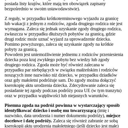
posiada listy krajów, które mają ten obowiązek zapisany
bezpośrednio w swoim ustawodawstwie).
Z reguły, w przypadku krótkoterminowego wyjazdu za granicę
lub wakacji z jednym z rodziców, zgoda drugiego rodzica nie jest
wymagana. Zaleca się jednak uzyskanie zgody drugiego rodzica,
zwłaszcza w przypadku dłuższych pobytów za granicą, gdzie
drugi rodzic może uznać wyjazd za uprowadzenie dziecka.
Pomimo powyższego, zaleca się uzyskanie zgody na krótkie
pobyty za granicą.
Powodem jest uniemożliwienie jednemu z rodziców przeniesienia
dziecka poza kraj zwykłego pobytu bez wiedzy lub zgody
drugiego rodzica. Zgoda może być również zalecana w
przypadku par niebędących w związku małżeńskim i rodziców
noszących inne nazwisko niż dziecko, w przypadku dziadków
oraz gdy małoletni podróżuje sam. Do zgody można dołączyć
kserokopię aktu urodzenia dziecka. Zdecydowanie zaleca się
posiadanie tej zgody podczas podróży poza UE (w tym tranzytu)
oraz w przypadku wątpliwości lub niejasnych warunków.
Pisemna zgoda na podróż powinna w wystarczający sposób
identyfikować dziecko i osobę mu towarzyszącą
(imię i
nazwisko, data urodzenia i numer dokumentu podróży),
miejsce
docelowe i datę podróży.
Zaleca się również zabranie ze sobą
kserokopii aktu urodzenia małoletniego (jeśli dziecko jest małe)