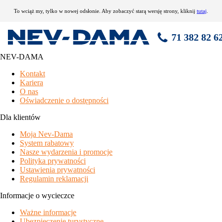
To wciąż my, tylko w nowej odsłonie. Aby zobaczyć starą wersję strony, kliknij
tutaj
.
71 382 82 6
NEV-DAMA
Apartamenty Mottaret
Kontakt
Kariera
najbardziej korzystna finansowo opcja zakwaterowania w
O nas
prestiżowym ośrodku
Oświadczenie o dostępności
odległość zawsze maks. 300 m do ośrodka narciarskiego i
innych udogodnień ośrodka
Dla klientów
różne poziomy wyposażenia apartamentów
Moja Nev-Dama
nie jest zalecane dla zakwaterowania grup
System rabatowy
położenie
Nasze wydarzenia i promocje
Polityka prywatności
położenie
- Mottaret 1700 do 1800, centrum - maks. 500 m,
Ustawienia prywatności
ośrodek narciarski Vallée du Méribel - maks. 300 m
Regulamin reklamacji
wyposażenie i usługi
Informacje o wycieczce
wyposażenie i usługi
- przechowalnia nart, zazwyczaj winda,
Ważne informacje
parking publiczny (w odległości maks. 300 m), garaże
Ubezpieczenie turystyczne