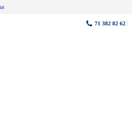
taj
.
71 382 82 62