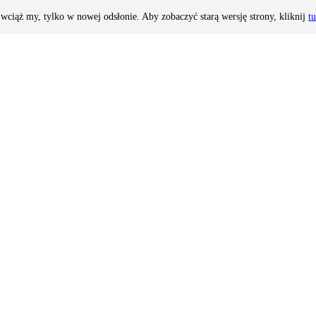
wciąż my, tylko w nowej odsłonie. Aby zobaczyć starą wersję strony, kliknij
tu
 remoncie łazienki
i Civetta - 900 m, skibus - 550 m
walnia nart i butów narciarskich, parking wydzielony