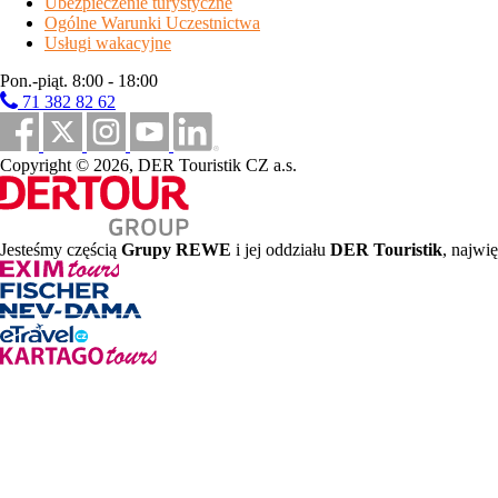
Ubezpieczenie turystyczne
śniadanie
- w formie bufetu kontynentalnego, w tym napoje
Ogólne Warunki Uczestnictwa
Usługi wakacyjne
opis pokoju
Pon.-piąt. 8:00 - 18:00
1 sypialnia z łóżkiem podwójnym i 1 łóżkiem pojedynczym, 1 sy
71 382 82 62
Standard 2/3
- pokój z łóżkiem małżeńskim lub 2 łóżkami poje
Copyright © 2026, DER Touristik CZ a.s.
Standard 4
- pokój z łóżkiem małżeńskim i 2 pojedynczymi łóż
wyposażenie pokoi
wyposażenie pokoi
- Telewizor, telefon, wi-fi, pralka (tylko w a
Jesteśmy częścią
Grupy REWE
i jej oddziału
DER Touristik
, najwi
uwaga
ważna informacja
-
Łóżeczko dziecięce: za opłatą
(tylko na z
Dzieci poniżej 3 lat bezpłatnie
(bez prawa do łóżka i usług; ma
W razie zainteresowania istnieje możliwość zamówienia łóżka i w
Na miejscu możliwość zakupu tzw. „Apericeny”, czyli lekkiej
długość pobytu
Długość pobytu
- stałe pobyty tygodniowe od/do soboty
stałe pobyty sześciodniowe od niedzieli do soboty
stałe pobyty pięciodniowe od niedzieli do piątku