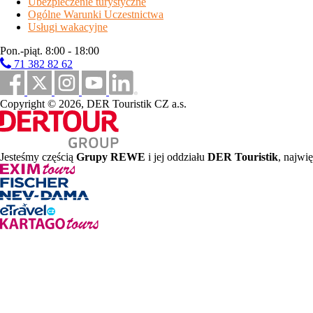
położenie
Ubezpieczenie turystyczne
Ogólne Warunki Uczestnictwa
Brunico, centrum Amaten - centrum 8 km, ośrodek narciarski Kr
Usługi wakacyjne
wyposażenie i usługi
Pon.-piąt. 8:00 - 18:00
71 382 82 62
recepcja/lobby, restauracja, bar, salonik, duża sala zabaw dla d
Fi, przechowalnia nart i butów narciarskich, winda, duży pano
Copyright © 2026, DER Touristik CZ a.s.
* usługi za dopłatą
sport i relaks
Jesteśmy częścią
Grupy REWE
i jej oddziału
DER Touristik
, najwi
zewnętrzne jacuzzi z podgrzewaną wodą, sauna, biosauna, 2x ła
wyżywienie
śniadanie
- kontynentalny bufet z napojami
kolacja
- serwowane menu z wyborem 2-3 zimnych lub ciepłych p
opis pokoju
Standard 1/2/3
- 15-18 m² - pokój z 1 łóżkiem pojedynczym lub
Classic 2/3
- 15-30 m² - pokój z łóżkiem małżeńskim i ewentualn